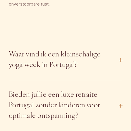
onverstoorbare rust.
Waar vind ik een kleinschalige
yoga week in Portugal?
Je vindt ons weelderige domein in de schitterende
regio rondom Lissabon. Wij bieden een uiterst
Bieden jullie een luxe retraite
exclusief en intiem verblijf, ver weg van de massa. De
Portugal zonder kinderen voor
persoonlijke aandacht staat centraal, zodat je werkelijk
toe bent aan jezelf.
optimale ontspanning?