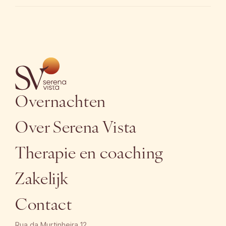
Het wegnemen van barrières is cruciaal voor
ontspanning. De Nederlandstalige yoga retreat in
Portugal met persoonlijke aandacht zorgt ervoor dat je je
direct begrepen voelt, zowel bij praktische vragen als
tijdens emotionele doorbraken in je coachingtraject.
Overnachten
Over Serena Vista
Therapie en coaching
Zakelijk
Contact
Rua da Murtinheira 12,