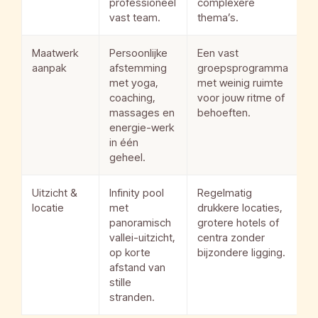
professioneel
complexere
vast team.
thema’s.
Maatwerk
Persoonlijke
Een vast
aanpak
afstemming
groepsprogramma
met yoga,
met weinig ruimte
coaching,
voor jouw ritme of
massages en
behoeften.
energie-werk
in één
geheel.
Uitzicht &
Infinity pool
Regelmatig
locatie
met
drukkere locaties,
panoramisch
grotere hotels of
vallei-uitzicht,
centra zonder
op korte
bijzondere ligging.
afstand van
stille
stranden.