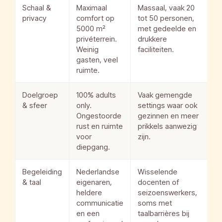
Schaal &
Maximaal
Massaal, vaak 20
privacy
comfort op
tot 50 personen,
5000 m²
met gedeelde en
privéterrein.
drukkere
Weinig
faciliteiten.
gasten, veel
ruimte.
Doelgroep
100% adults
Vaak gemengde
& sfeer
only.
settings waar ook
Ongestoorde
gezinnen en meer
rust en ruimte
prikkels aanwezig
voor
zijn.
diepgang.
Begeleiding
Nederlandse
Wisselende
& taal
eigenaren,
docenten of
heldere
seizoenswerkers,
communicatie
soms met
en een
taalbarrières bij