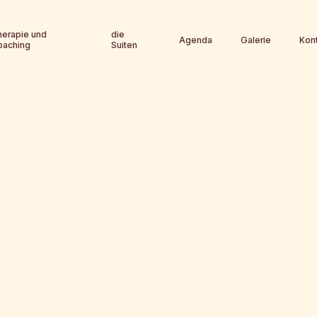
herapie und
die
Agenda
Galerie
Kon
oaching
Suiten