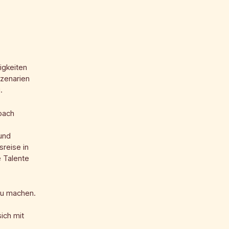
igkeiten
zenarien
.
Coach
und
sreise in
e Talente
 zu machen.
ich mit