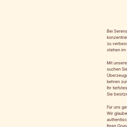
Bei Seren
konzentrie
zu verbes
stehen im 
Mit unsere
suchen Si
Überzeugu
kehren zum
Ihr tiefst
Sie besitz
Für uns ge
Wir glaub
authentisc
Ihren Grun