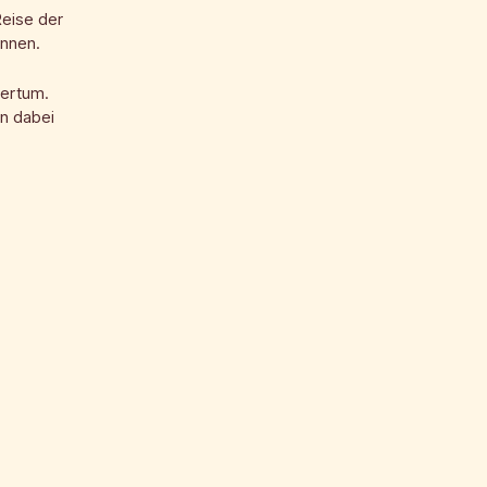
Reise der
önnen.
mertum.
en dabei